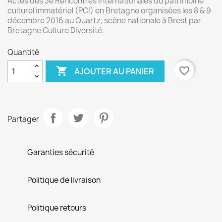
Actes des 3e Rencontres internationales du patrimoine
culturel immatériel (PCI) en Bretagne organisées les 8 & 9
décembre 2016 au Quartz, scène nationale à Brest par
Bretagne Culture Diversité.
Quantité

favorite_border
AJOUTER AU PANIER
Partager
Garanties sécurité
Politique de livraison
Politique retours