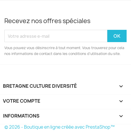
Recevez nos offres spéciales
Vous pouvez vous désinscrire à tout moment. Vous trouverez pour cela
nos informations de contact dans les conditions d'utilisation du site.
BRETAGNE CULTURE DIVERSITÉ

VOTRE COMPTE

INFORMATIONS
keyboard_arrow_down
© 2026 - Boutique en ligne créée avec PrestaShop™