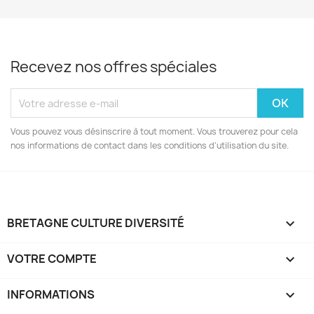
Recevez nos offres spéciales
Vous pouvez vous désinscrire à tout moment. Vous trouverez pour cela
nos informations de contact dans les conditions d'utilisation du site.
BRETAGNE CULTURE DIVERSITÉ

VOTRE COMPTE

INFORMATIONS
keyboard_arrow_down